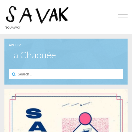
"SQUAWK!"
ARCHIVE
La Chaouée
Search
for: